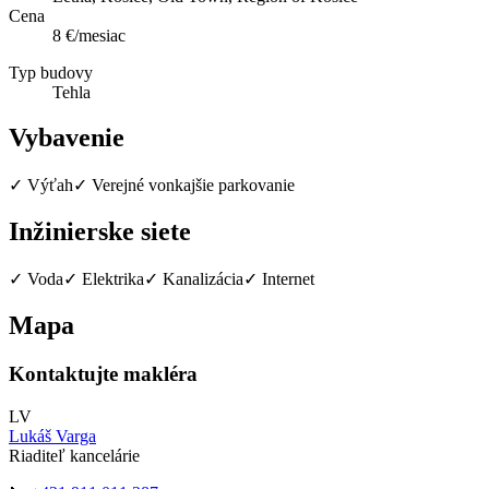
Cena
8 €/mesiac
Typ budovy
Tehla
Vybavenie
✓
Výťah
✓
Verejné vonkajšie parkovanie
Inžinierske siete
✓
Voda
✓
Elektrika
✓
Kanalizácia
✓
Internet
Mapa
Kontaktujte makléra
L
V
Lukáš
Varga
Riaditeľ kancelárie