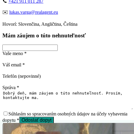
📞
+421 911 011 287
✉️
lukas.varga@realagent.eu
Hovorí
:
Slovenčina, Angličtina, Čeština
Mám záujem o túto nehnuteľnosť
Vaše meno
*
Váš email
*
Telefón (nepovinné)
Správa
*
Súhlasím so spracovaním osobných údajov na účely vybavenia
dopytu
*
Odoslať dopyt