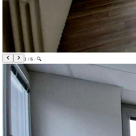
1
/
6
· 🔍