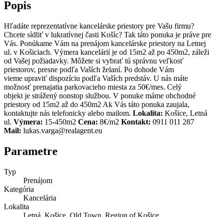
Popis
Hľadáte reprezentatívne kancelárske priestory pre Vašu firmu?
Chcete sídliť v lukratívnej časti Košíc? Tak táto ponuka je práve pre
Vás. Ponúkame Vám na prenájom kancelárske priestory na Letnej
ul. v Košiciach. Výmera kancelárií je od 15m2 až po 450m2, záleži
od Vašej požiadavky. Môžete si vybrať tú správnu veľkosť
priestorov, presne podľa Vaších želaní. Po dohode Vám
vieme upraviť dispozíciu podľa Vaších predstáv. U nás máte
možnosť prenajatia parkovacieho miesta za 50€/mes. Celý
objekt je strážený nonstop službou. V ponuke máme obchodné
priestory od 15m2 až do 450m2 Ak Vás táto ponuka zaujala,
kontaktujte nás telefonicky alebo mailom.
Lokalita:
Košice, Letná
ul.
Výmera:
15-450m2
Cena:
8€/m2
Kontakt:
0911 011 287
Mail:
lukas.varga@realagent.eu
Parametre
Typ
Prenájom
Kategória
Kancelária
Lokalita
Letná, Košice, Old Town, Region of Košice