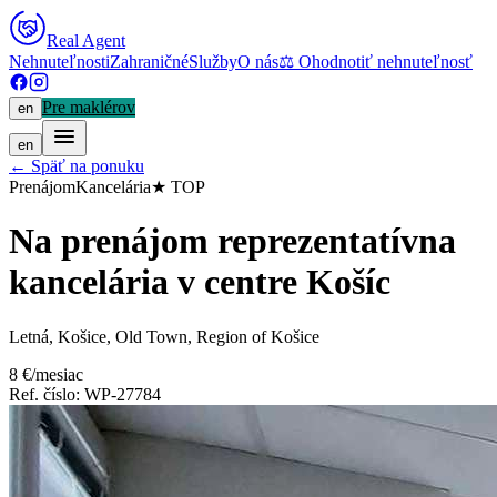
Real Agent
Nehnuteľnosti
Zahraničné
Služby
O nás
⚖
Ohodnotiť nehnuteľnosť
Pre maklérov
en
en
←
Späť na ponuku
Prenájom
Kancelária
★
TOP
Na prenájom reprezentatívna
kancelária v centre Košíc
Letná, Košice, Old Town, Region of Košice
8 €/mesiac
Ref. číslo
:
WP-27784